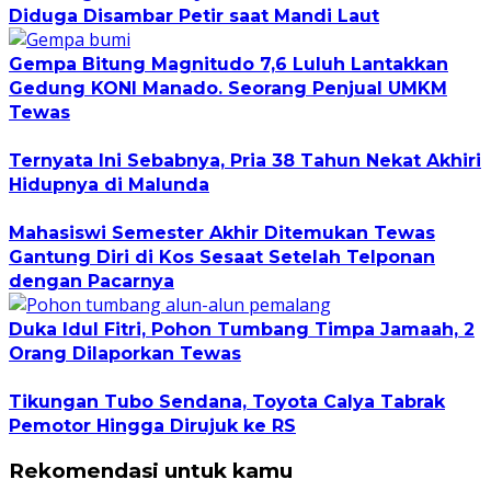
Diduga Disambar Petir saat Mandi Laut
Gempa Bitung Magnitudo 7,6 Luluh Lantakkan
Gedung KONI Manado. Seorang Penjual UMKM
Tewas
Ternyata Ini Sebabnya, Pria 38 Tahun Nekat Akhiri
Hidupnya di Malunda
Mahasiswi Semester Akhir Ditemukan Tewas
Gantung Diri di Kos Sesaat Setelah Telponan
dengan Pacarnya
Duka Idul Fitri, Pohon Tumbang Timpa Jamaah, 2
Orang Dilaporkan Tewas
Tikungan Tubo Sendana, Toyota Calya Tabrak
Pemotor Hingga Dirujuk ke RS
Rekomendasi untuk kamu