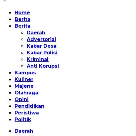
Home
Berita
Berita
Daerah
Advertorial
Kabar Desa
Kabar Polisi
Kriminal
Anti Korupsi
Kampus
Kuliner
Majene
Olahraga
Opini
Pendidikan
Peristiwa
Politik
Daerah