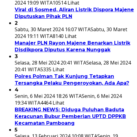
2024 19:09 WITA
10514 Lihat
Viral di Sosmed, Aliran Listrik Dispora Majene
Diputuskan Pihak PLN
2
Sabtu, 30 Maret 2024 16:07 WITA
Sabtu, 30 Maret
2024 19:11 WITA
8140 Lihat
Manajer PLN Rayon Majene Benarkan Listrik
Disdikpora Diputus Karena Nunggak
3
Selasa, 28 Mei 2024 20:41 WITA
Selasa, 28 Mei 2024
20:41 WITA
5335 Lihat
Polres Polman Tak Kunjung Tetapkan
Tersangka Pelaku Pengeroyokan, Ada Apa?
4
Senin, 6 Mei 2024 18:26 WITA
Senin, 6 Mei 2024
19:34 WITA
4464 Lihat
BREAKING NEWS: Diduga Puluhan Baduta
Keracunan Bubur Pemberian UPTD DPPKB
Kecamatan Pamboang
5
Selasa, 13 Februari 2024 10:08 WITA
Senin, 19