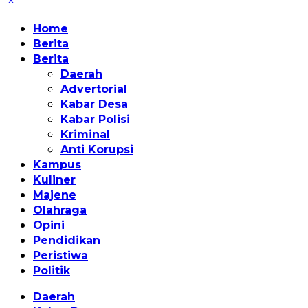
Home
Berita
Berita
Daerah
Advertorial
Kabar Desa
Kabar Polisi
Kriminal
Anti Korupsi
Kampus
Kuliner
Majene
Olahraga
Opini
Pendidikan
Peristiwa
Politik
Daerah