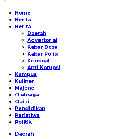
Home
Berita
Berita
Daerah
Advertorial
Kabar Desa
Kabar Polisi
Kriminal
Anti Korupsi
Kampus
Kuliner
Majene
Olahraga
Opini
Pendidikan
Peristiwa
Politik
Daerah