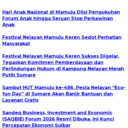
Hari Anak Nasional di Mamuju Diisi Pengukuhan
Forum Anak hingga Seruan Stop Perkawinan
Anak
Festival Nelayan Mamuju Keren Sedot Perhatian
Masyarakat
Festival Nelayan Mamuju Keren Sukses Digelar,
Tegaskan Komitmen Pemberdayaan dan
Perlindungan Hukum di Kampung Nelayan Merah
Putih Sumare
Sambut HUT Mamuju ke-486, Pesta Nelayan “Eco-
fun Day” di Sumare Akan Banjir Bantuan dan
Layanan Gratis
Sandeq Business, Investment and Economic
(SAQBIE) Forum 2026 Resmi Dibuka, Ini Kunci
Percepatan Ekonomi Sulbar