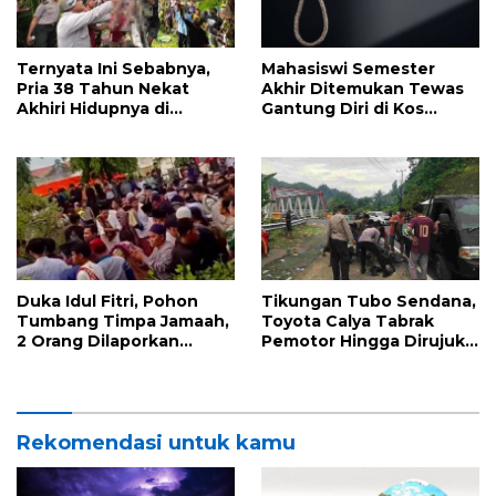
Ternyata Ini Sebabnya,
Mahasiswi Semester
Pria 38 Tahun Nekat
Akhir Ditemukan Tewas
Akhiri Hidupnya di
Gantung Diri di Kos
Malunda
Sesaat Setelah Telponan
dengan Pacarnya
Duka Idul Fitri, Pohon
Tikungan Tubo Sendana,
Tumbang Timpa Jamaah,
Toyota Calya Tabrak
2 Orang Dilaporkan
Pemotor Hingga Dirujuk
Tewas
ke RS
Rekomendasi untuk kamu