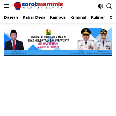
Langsung
ke
konten
Daerah
Kabar Desa
Kampus
Kriminal
Kuliner
Ol