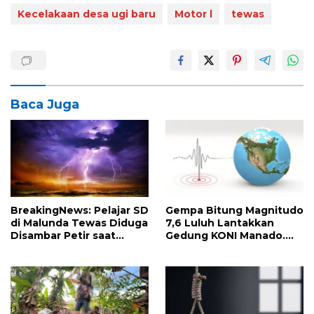
Kecelakaan desa ugi baru
Motor l
tewas
Baca Juga
BreakingNews: Pelajar SD
Gempa Bitung Magnitudo
di Malunda Tewas Diduga
7,6 Luluh Lantakkan
Disambar Petir saat
Gedung KONI Manado.
Mandi Laut
Seorang Penjual UMKM
Tewas