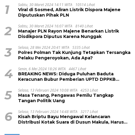
1
Sabtu, 30 Maret 2024 14:11 WITA
10514 Lihat
Viral di Sosmed, Aliran Listrik Dispora Majene
Diputuskan Pihak PLN
2
Sabtu, 30 Maret 2024 16:07 WITA
8140 Lihat
Manajer PLN Rayon Majene Benarkan Listrik
Disdikpora Diputus Karena Nunggak
3
Selasa, 28 Mei 2024 20:41 WITA
5335 Lihat
Polres Polman Tak Kunjung Tetapkan Tersangka
Pelaku Pengeroyokan, Ada Apa?
4
Senin, 6 Mei 2024 18:26 WITA
4467 Lihat
BREAKING NEWS: Diduga Puluhan Baduta
Keracunan Bubur Pemberian UPTD DPPKB
Kecamatan Pamboang
5
Selasa, 13 Februari 2024 10:08 WITA
4253 Lihat
Masa Tenang, Pengawas Pemilu Tangkap
Tangan Politik Uang
6
Selasa, 13 Februari 2024 14:48 WITA
3217 Lihat
Kisah Briptu Bayu Mengawal Kelancaran
Distribusi Kotak Suara di Dusun Makula, Harus
Melintasi Sungai dan Jalan Terjal