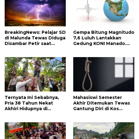
BreakingNews: Pelajar SD
Gempa Bitung Magnitudo
di Malunda Tewas Diduga
7,6 Luluh Lantakkan
Disambar Petir saat
Gedung KONI Manado.
Mandi Laut
Seorang Penjual UMKM
Tewas
Ternyata Ini Sebabnya,
Mahasiswi Semester
Pria 38 Tahun Nekat
Akhir Ditemukan Tewas
Akhiri Hidupnya di
Gantung Diri di Kos
Malunda
Sesaat Setelah Telponan
dengan Pacarnya