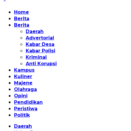
Home
Berita
Berita
Daerah
Advertorial
Kabar Desa
Kabar Polisi
Kriminal
Anti Korupsi
Kampus
Kuliner
Majene
Olahraga
Opini
Pendidikan
Peristiwa
Politik
Daerah