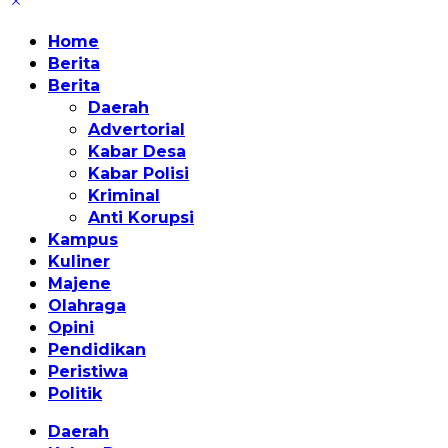
Home
Berita
Berita
Daerah
Advertorial
Kabar Desa
Kabar Polisi
Kriminal
Anti Korupsi
Kampus
Kuliner
Majene
Olahraga
Opini
Pendidikan
Peristiwa
Politik
Daerah