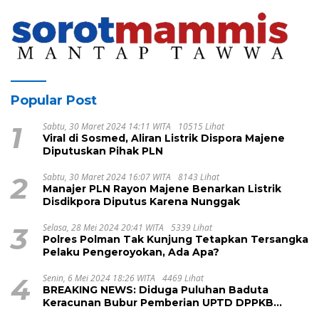
Popular Post
1
Sabtu, 30 Maret 2024 14:11 WITA
10515 Lihat
Viral di Sosmed, Aliran Listrik Dispora Majene
Diputuskan Pihak PLN
2
Sabtu, 30 Maret 2024 16:07 WITA
8143 Lihat
Manajer PLN Rayon Majene Benarkan Listrik
Disdikpora Diputus Karena Nunggak
3
Selasa, 28 Mei 2024 20:41 WITA
5339 Lihat
Polres Polman Tak Kunjung Tetapkan Tersangka
Pelaku Pengeroyokan, Ada Apa?
4
Senin, 6 Mei 2024 18:26 WITA
4469 Lihat
BREAKING NEWS: Diduga Puluhan Baduta
Keracunan Bubur Pemberian UPTD DPPKB
Kecamatan Pamboang