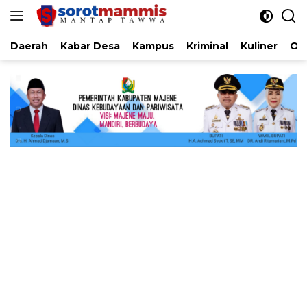
Langsung
ke
konten
Daerah
Kabar Desa
Kampus
Kriminal
Kuliner
Ol