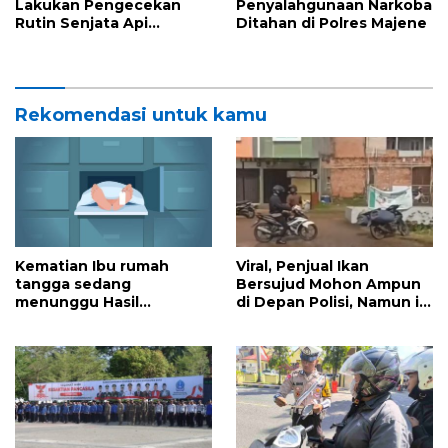
Lakukan Pengecekan
Penyalahgunaan Narkoba
Rutin Senjata Api
Ditahan di Polres Majene
Personel untuk
Minimalisir
Penyalahgunaan
Rekomendasi untuk kamu
Kematian Ibu rumah
Viral, Penjual Ikan
tangga sedang
Bersujud Mohon Ampun
menunggu Hasil
di Depan Polisi, Namun ini
penyelidikan.
yang Terjadi