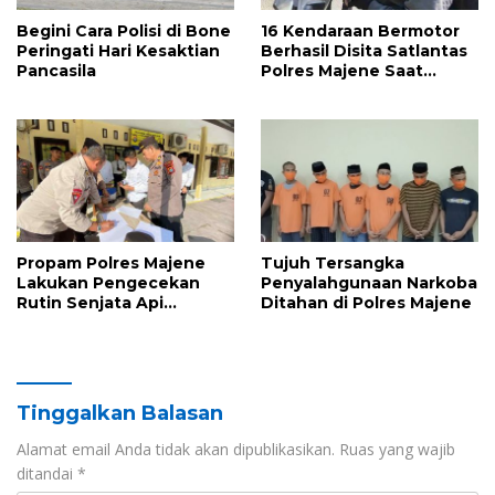
Begini Cara Polisi di Bone
16 Kendaraan Bermotor
Peringati Hari Kesaktian
Berhasil Disita Satlantas
Pancasila
Polres Majene Saat
Gelaran Operasi Patuh di
Jl Jend. Sudirman
Propam Polres Majene
Tujuh Tersangka
Lakukan Pengecekan
Penyalahgunaan Narkoba
Rutin Senjata Api
Ditahan di Polres Majene
Personel untuk
Minimalisir
Penyalahgunaan
Tinggalkan Balasan
Alamat email Anda tidak akan dipublikasikan.
Ruas yang wajib
ditandai
*