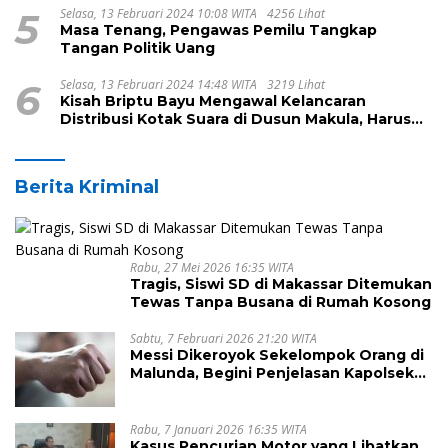
5
Selasa, 13 Februari 2024 10:08 WITA
4256 Lihat
Masa Tenang, Pengawas Pemilu Tangkap
Tangan Politik Uang
6
Selasa, 13 Februari 2024 14:48 WITA
3219 Lihat
Kisah Briptu Bayu Mengawal Kelancaran
Distribusi Kotak Suara di Dusun Makula, Harus
Melintasi Sungai dan Jalan Terjal
Berita Kriminal
Rabu, 27 Mei 2026 16:35 WITA
Tragis, Siswi SD di Makassar Ditemukan
Tewas Tanpa Busana di Rumah Kosong
Sabtu, 7 Februari 2026 21:20 WITA
Messi Dikeroyok Sekelompok Orang di
Malunda, Begini Penjelasan Kapolsek
Antonius
Rabu, 7 Januari 2026 16:35 WITA
Kasus Pencurian Motor yang Libatkan