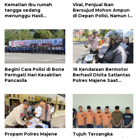
Kematian Ibu rumah
Viral, Penjual Ikan
tangga sedang
Bersujud Mohon Ampun
menunggu Hasil
di Depan Polisi, Namun ini
penyelidikan.
yang Terjadi
Begini Cara Polisi di Bone
16 Kendaraan Bermotor
Peringati Hari Kesaktian
Berhasil Disita Satlantas
Pancasila
Polres Majene Saat
Gelaran Operasi Patuh di
Jl Jend. Sudirman
Propam Polres Majene
Tujuh Tersangka