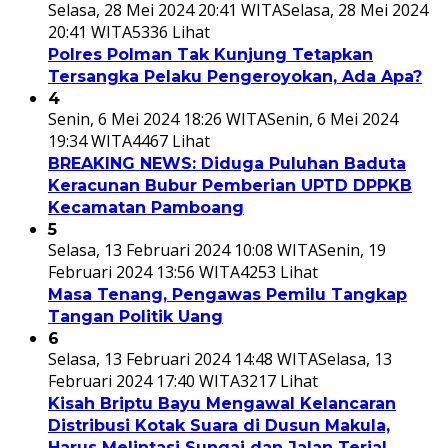
Selasa, 28 Mei 2024 20:41 WITA
Selasa, 28 Mei 2024
20:41 WITA
5336 Lihat
Polres Polman Tak Kunjung Tetapkan
Tersangka Pelaku Pengeroyokan, Ada Apa?
4
Senin, 6 Mei 2024 18:26 WITA
Senin, 6 Mei 2024
19:34 WITA
4467 Lihat
BREAKING NEWS: Diduga Puluhan Baduta
Keracunan Bubur Pemberian UPTD DPPKB
Kecamatan Pamboang
5
Selasa, 13 Februari 2024 10:08 WITA
Senin, 19
Februari 2024 13:56 WITA
4253 Lihat
Masa Tenang, Pengawas Pemilu Tangkap
Tangan Politik Uang
6
Selasa, 13 Februari 2024 14:48 WITA
Selasa, 13
Februari 2024 17:40 WITA
3217 Lihat
Kisah Briptu Bayu Mengawal Kelancaran
Distribusi Kotak Suara di Dusun Makula,
Harus Melintasi Sungai dan Jalan Terjal