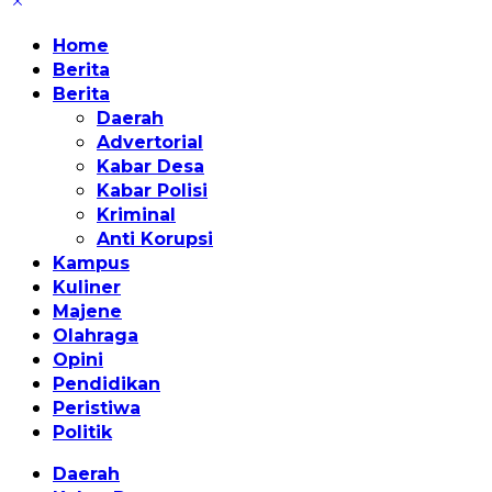
Home
Berita
Berita
Daerah
Advertorial
Kabar Desa
Kabar Polisi
Kriminal
Anti Korupsi
Kampus
Kuliner
Majene
Olahraga
Opini
Pendidikan
Peristiwa
Politik
Daerah