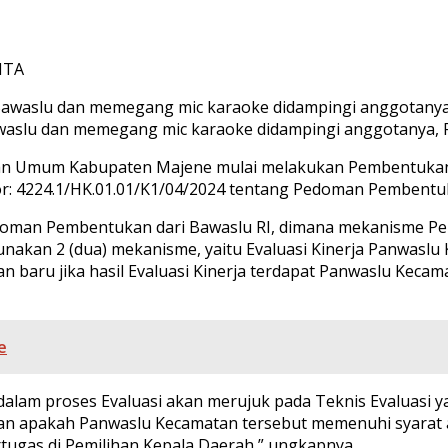
WITA
aslu dan memegang mic karaoke didampingi anggotanya, Ra
n Umum Kabupaten Majene mulai melakukan Pembentukan 
r: 4224.1/HK.01.01/K1/04/2024 tentang Pedoman Pembentu
Pedoman Pembentukan dari Bawaslu RI, dimana mekanisme 
kan 2 (dua) mekanisme, yaitu Evaluasi Kinerja Panwaslu K
aru jika hasil Evaluasi Kinerja terdapat Panwaslu Kecama
e
am proses Evaluasi akan merujuk pada Teknis Evaluasi yang
an apakah Panwaslu Kecamatan tersebut memenuhi syarat at
rtugas di Pemilihan Kepala Daerah,” ungkapnya.