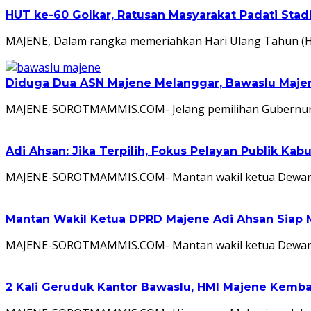
HUT ke-60 Golkar, Ratusan Masyarakat Padati Stad
MAJENE, Dalam rangka memeriahkan Hari Ulang Tahun (H
Diduga Dua ASN Majene Melanggar, Bawaslu Maje
MAJENE-SOROTMAMMIS.COM- Jelang pemilihan Gubernur, Wa
Adi Ahsan: Jika Terpilih, Fokus Pelayan Publik K
MAJENE-SOROTMAMMIS.COM- Mantan wakil ketua Dewan Pe
Mantan Wakil Ketua DPRD Majene Adi Ahsan Siap 
MAJENE-SOROTMAMMIS.COM- Mantan wakil ketua Dewan Pe
2 Kali Geruduk Kantor Bawaslu, HMI Majene Kemb