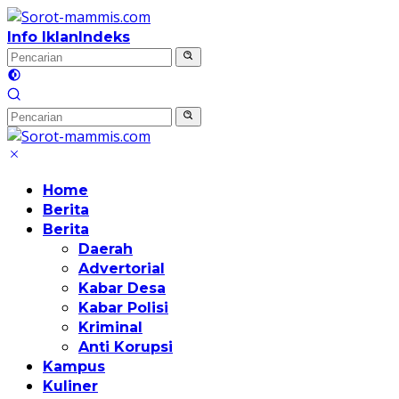
Langsung
ke
Info Iklan
Indeks
konten
Home
Berita
Berita
Daerah
Advertorial
Kabar Desa
Kabar Polisi
Kriminal
Anti Korupsi
Kampus
Kuliner