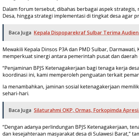
Dalam forum tersebut, dibahas berbagai aspek strategis,
Desa, hingga strategi implementasi di tingkat desa agar p
Baca Juga
Kepala Dispoparekraf Sulbar Terima Audien
Mewakili Kepala Dinsos P3A dan PMD Sulbar, Darmawati, 
memperkuat sinergi antara pemerintah pusat dan daerah 
“Penjaminan BPJS Ketenagakerjaan bagi tenaga kerja des
koordinasi ini, kami memperoleh penguatan terkait pema
Ia menambahkan, jaminan sosial ketenagakerjaan memiliki
sehari-hari.
Baca Juga
Silaturahmi OKP, Ormas, Forkopimda Apresi
“Dengan adanya perlindungan BPJS Ketenagakerjaan, tenag
dan kesejahteraan masyarakat desa di Sulawesi Barat,” t