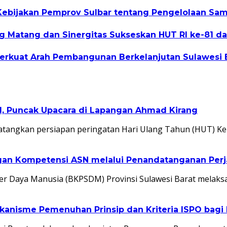
 Kebijakan Pemprov Sulbar tentang Pengelolaan Sa
 Matang dan Sinergitas Sukseskan HUT RI ke-81 dan
kuat Arah Pembangunan Berkelanjutan Sulawesi 
I, Puncak Upacara di Lapangan Ahmad Kirang
atangkan persiapan peringatan Hari Ulang Tahun (HUT) K
 Kompetensi ASN melalui Penandatanganan Perjan
aya Manusia (BKPSDM) Provinsi Sulawesi Barat melaks
kanisme Pemenuhan Prinsip dan Kriteria ISPO bagi