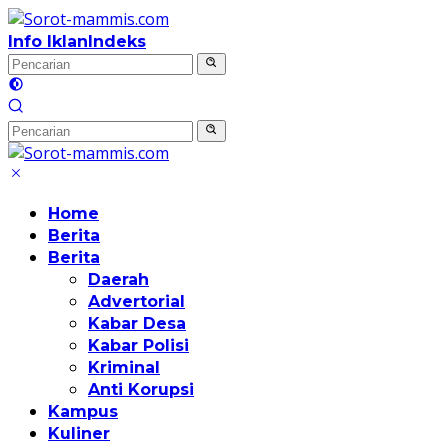
Langsung
ke
Info Iklan
Indeks
konten
Home
Berita
Berita
Daerah
Advertorial
Kabar Desa
Kabar Polisi
Kriminal
Anti Korupsi
Kampus
Kuliner