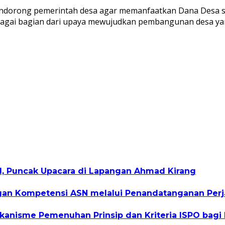
ndorong pemerintah desa agar memanfaatkan Dana Desa se
gai bagian dari upaya mewujudkan pembangunan desa yang i
I, Puncak Upacara di Lapangan Ahmad Kirang
 Kompetensi ASN melalui Penandatanganan Perjan
kanisme Pemenuhan Prinsip dan Kriteria ISPO bagi