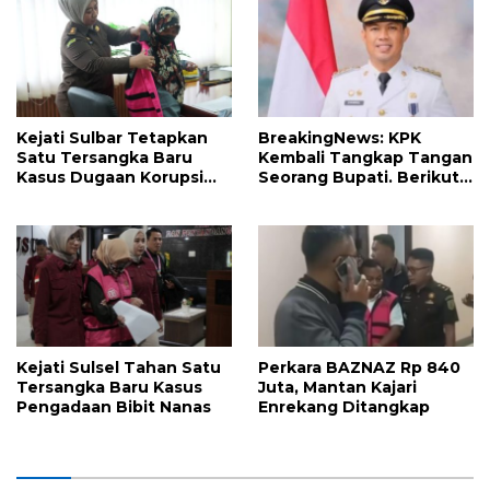
Kejati Sulbar Tetapkan
BreakingNews: KPK
Satu Tersangka Baru
Kembali Tangkap Tangan
Kasus Dugaan Korupsi
Seorang Bupati. Berikut
Perumda Aneka Usaha
Daftar Bupati yang
Majene
Terjaring OTT 2026
Kejati Sulsel Tahan Satu
Perkara BAZNAZ Rp 840
Tersangka Baru Kasus
Juta, Mantan Kajari
Pengadaan Bibit Nanas
Enrekang Ditangkap