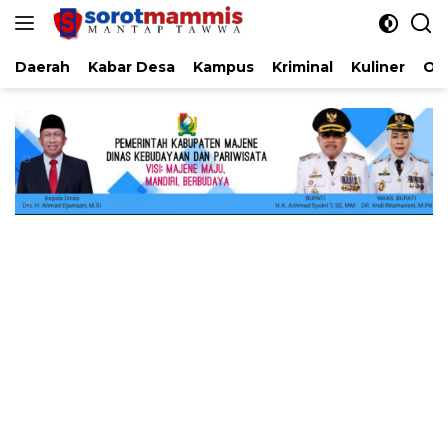
Langsung
ke
konten
Daerah
Kabar Desa
Kampus
Kriminal
Kuliner
Ol