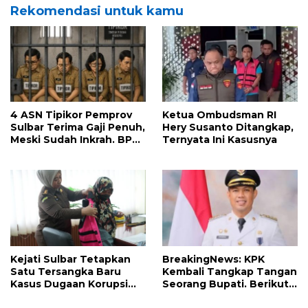
Rekomendasi untuk kamu
4 ASN Tipikor Pemprov
Ketua Ombudsman RI
Sulbar Terima Gaji Penuh,
Hery Susanto Ditangkap,
Meski Sudah Inkrah. BPK
Ternyata Ini Kasusnya
Ungkap Kerugian Negara
Capai Rp 149 Juta
Kejati Sulbar Tetapkan
BreakingNews: KPK
Satu Tersangka Baru
Kembali Tangkap Tangan
Kasus Dugaan Korupsi
Seorang Bupati. Berikut
Perumda Aneka Usaha
Daftar Bupati yang