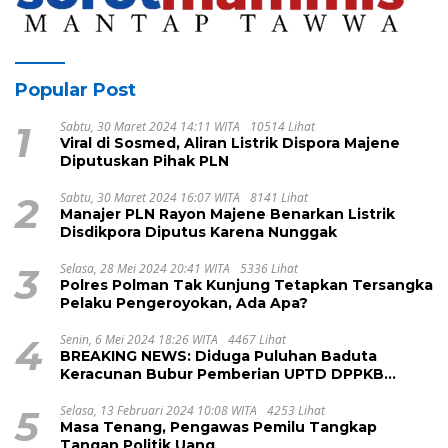
Popular Post
1
Sabtu, 30 Maret 2024 14:11 WITA
10514 Lihat
Viral di Sosmed, Aliran Listrik Dispora Majene
Diputuskan Pihak PLN
2
Sabtu, 30 Maret 2024 16:07 WITA
8141 Lihat
Manajer PLN Rayon Majene Benarkan Listrik
Disdikpora Diputus Karena Nunggak
3
Selasa, 28 Mei 2024 20:41 WITA
5336 Lihat
Polres Polman Tak Kunjung Tetapkan Tersangka
Pelaku Pengeroyokan, Ada Apa?
4
Senin, 6 Mei 2024 18:26 WITA
4467 Lihat
BREAKING NEWS: Diduga Puluhan Baduta
Keracunan Bubur Pemberian UPTD DPPKB
Kecamatan Pamboang
5
Selasa, 13 Februari 2024 10:08 WITA
4253 Lihat
Masa Tenang, Pengawas Pemilu Tangkap
Tangan Politik Uang