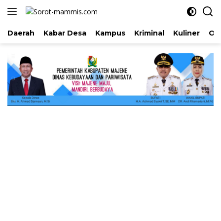
Langsung
ke
konten
Daerah
Kabar Desa
Kampus
Kriminal
Kuliner
Ol