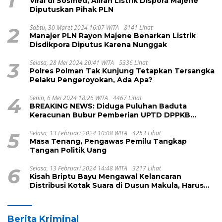
1
Viral di Sosmed, Aliran Listrik Dispora Majene
Diputuskan Pihak PLN
2
Sabtu, 30 Maret 2024 16:07 WITA
8141 Lihat
Manajer PLN Rayon Majene Benarkan Listrik
Disdikpora Diputus Karena Nunggak
3
Selasa, 28 Mei 2024 20:41 WITA
5336 Lihat
Polres Polman Tak Kunjung Tetapkan Tersangka
Pelaku Pengeroyokan, Ada Apa?
4
Senin, 6 Mei 2024 18:26 WITA
4467 Lihat
BREAKING NEWS: Diduga Puluhan Baduta
Keracunan Bubur Pemberian UPTD DPPKB
Kecamatan Pamboang
5
Selasa, 13 Februari 2024 10:08 WITA
4253 Lihat
Masa Tenang, Pengawas Pemilu Tangkap
Tangan Politik Uang
6
Selasa, 13 Februari 2024 14:48 WITA
3217 Lihat
Kisah Briptu Bayu Mengawal Kelancaran
Distribusi Kotak Suara di Dusun Makula, Harus
Melintasi Sungai dan Jalan Terjal
Berita Kriminal